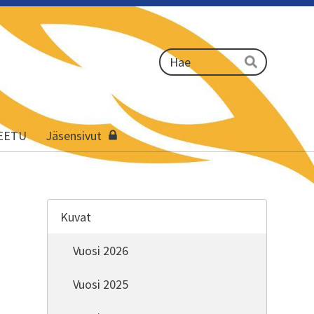
Haku
Hae
EETU
Jäsensivut
Kuvat
Vuosi 2026
Vuosi 2025