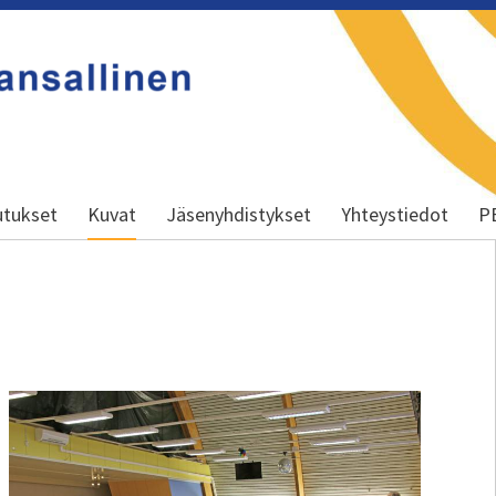
y
utukset
Kuvat
Jäsenyhdistykset
Yhteystiedot
P