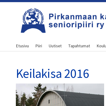
Siirry
sivun
sisältöön
Pirkanmaan kansallinen senioripiiri r
Etusivu
Piiri
Uutiset
Tapahtumat
Koul
Keilakisa 2016