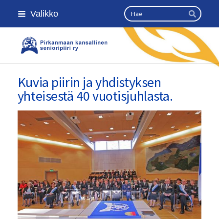
Siirry
Haku
Valikko
sivun
Hae
sisältöön
Pirkanmaan kansallinen senioripii
Kuvia piirin ja yhdistyksen
yhteisestä 40 vuotisjuhlasta.